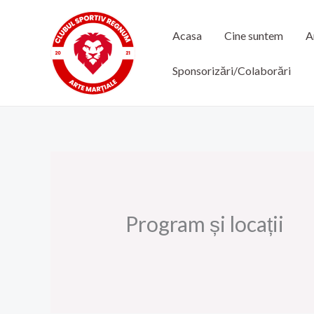
Skip
to
Acasa
Cine suntem
A
content
Sponsorizări/Colaborări
Program și locații