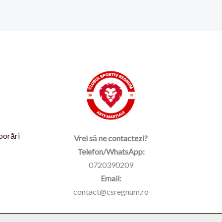
borări
Vrei să ne contactezi?
Telefon/WhatsApp:
0720390209
Email:
contact@csregnum.ro