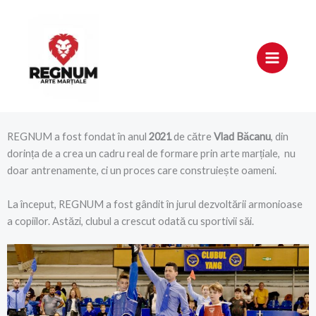
Skip
to
content
REGNUM a fost fondat în anul
2021
de către
Vlad Băcanu
, din
dorința de a crea un cadru real de formare prin arte marțiale, nu
doar antrenamente, ci un proces care construiește oameni.
La început, REGNUM a fost gândit în jurul dezvoltării armonioase
a copiilor. Astăzi, clubul a crescut odată cu sportivii săi.