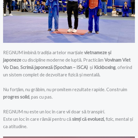
REGNUM îmbină tradiția artelor marțiale
vietnameze și
japoneze
cu discipline moderne de luptă. Practicăm
Vovinam Viet
Vo Dao
,
Scrimă japoneză (Spochan – ISCA)
și
Kickboxing
, oferind
un sistem complet de dezvoltare fizică și mentală.
Nu forțăm, nu grăbim, nu promitem rezultate rapide. Construim
progres solid
, pas cu pas.
REGNUM nu este un loc în care vii doar să transpiri.
Este un loc în care rămâi pentru că
simți că evoluezi,
fizic, mental și
ca atitudine.