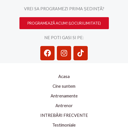
VREI SA PROGRAMEZI PRIMA ȘEDINȚĂ?
PROGRAMEAZĂ ACUM! (LOCURI LIMITATE)
NE POTI GASI SI PE:
F
I
T
a
n
i
c
s
k
e
t
t
b
a
o
Acasa
o
g
k
Cine suntem
o
r
Antrenamente
k
a
m
Antrenor
INTREBĂRI FRECVENTE
Testimoniale