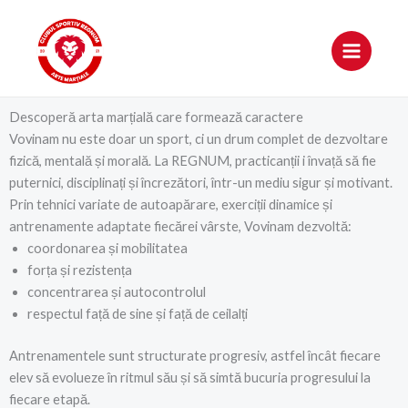
Skip
to
content
Descoperă arta marțială care formează caractere
Vovinam nu este doar un sport, ci un drum complet de dezvoltare
fizică, mentală și morală. La REGNUM, practicanții i învață să fie
puternici, disciplinați și încrezători, într-un mediu sigur și motivant.
Prin tehnici variate de autoapărare, exerciții dinamice și
antrenamente adaptate fiecărei vârste, Vovinam dezvoltă:
coordonarea și mobilitatea
forța și rezistența
concentrarea și autocontrolul
respectul față de sine și față de ceilalți
Antrenamentele sunt structurate progresiv, astfel încât fiecare
elev să evolueze în ritmul său și să simtă bucuria progresului la
fiecare etapă.