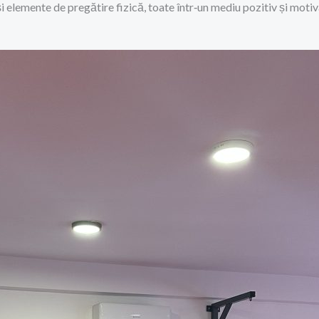
i elemente de pregătire fizică, toate într‑un mediu pozitiv și motiv