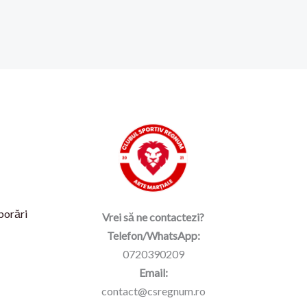
borări
Vrei să ne contactezi?
Telefon/WhatsApp:
0720390209
Email:
contact@csregnum.ro