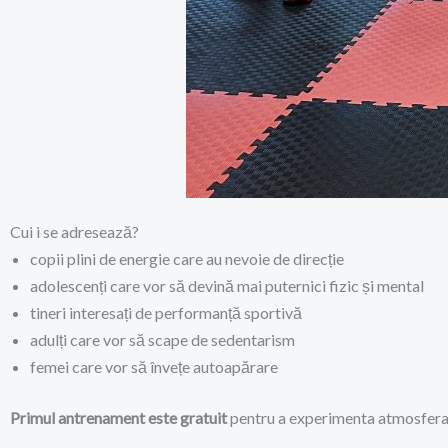
Cui i se adresează?
copii plini de energie care au nevoie de direcție
adolescenți care vor să devină mai puternici fizic și mental
tineri interesați de performanță sportivă
adulți care vor să scape de sedentarism
femei care vor să învețe autoapărare
Primul antrenament este gratuit
pentru a experimenta atmosfera