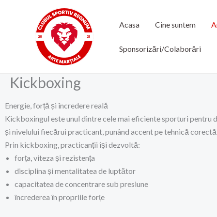
Skip
to
Acasa
Cine suntem
A
content
Sponsorizări/Colaborări
Kickboxing
Energie, forță și încredere reală
Kickboxingul este unul dintre cele mai eficiente sporturi pentru 
și nivelului fiecărui practicant, punând accent pe tehnică corectă
Prin kickboxing, practicanții își dezvoltă:
forța, viteza și rezistența
disciplina și mentalitatea de luptător
capacitatea de concentrare sub presiune
încrederea în propriile forțe