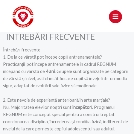
Skip
to
content
INTREBĂRI FRECVENTE
Întrebări frecvente
1. De la ce vârstă pot începe copiii antrenamentele?
Practicanții pot începe antrenamentele în cadrul REGNUM
începând cu vârsta de
4 ani
. Grupele sunt organizate pe categorii
de vârstă și nivel, astfel încât fiecare copil să învețe într-un mediu
sigur, adaptat dezvoltării sale fizice și emoționale.
2. Este nevoie de experiență anterioară în arte marțiale?
Nu. Majoritatea elevilor noștri sunt
începători
. Programul
REGNUM este conceput special pentru a construi treptat
coordonarea, disciplina, încrederea și condiția fizică, indiferent de
nivelul de la care pornește copilul adolescentul sau adultul.