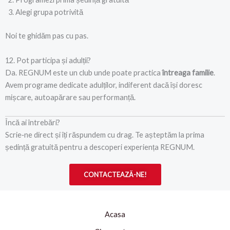
Alegi grupa potrivită
Noi te ghidăm pas cu pas.
12. Pot participa și adulții?
Da. REGNUM este un club unde poate practica
întreaga familie
.
Avem programe dedicate adulților, indiferent dacă își doresc
mișcare, autoapărare sau performanță.
Încă ai întrebări?
Scrie‑ne direct și îți răspundem cu drag. Te așteptăm la prima
ședință gratuită pentru a descoperi experiența REGNUM.
CONTACTEAZĂ-NE!
Acasa