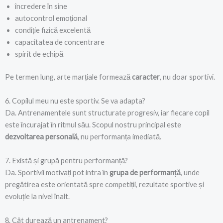
încredere în sine
autocontrol emoțional
condiție fizică excelentă
capacitatea de concentrare
spirit de echipă
Pe termen lung, arte marțiale formează
caracter
, nu doar sportivi.
6. Copilul meu nu este sportiv. Se va adapta?
Da. Antrenamentele sunt structurate progresiv, iar fiecare copil
este încurajat în ritmul său. Scopul nostru principal este
dezvoltarea personală
, nu performanța imediată.
7. Există și grupă pentru performanță?
Da. Sportivii motivați pot intra în
grupa de performanță
, unde
pregătirea este orientată spre competiții, rezultate sportive și
evoluție la nivel înalt.
8. Cât durează un antrenament?