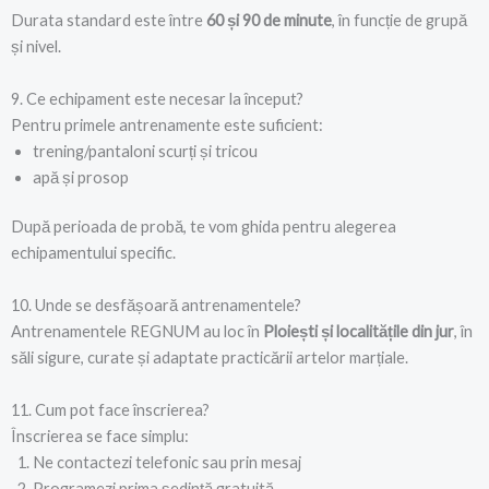
Durata standard este între
60 și 90 de minute
, în funcție de grupă
și nivel.
9. Ce echipament este necesar la început?
Pentru primele antrenamente este suficient:
trening/pantaloni scurți și tricou
apă și prosop
După perioada de probă, te vom ghida pentru alegerea
echipamentului specific.
10. Unde se desfășoară antrenamentele?
Antrenamentele REGNUM au loc în
Ploiești și localitățile din jur
, în
săli sigure, curate și adaptate practicării artelor marțiale.
11. Cum pot face înscrierea?
Înscrierea se face simplu:
Ne contactezi telefonic sau prin mesaj
Programezi prima ședință gratuită