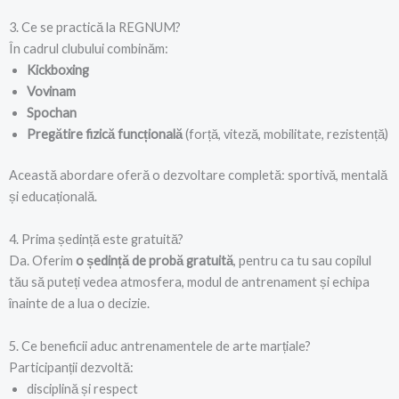
3. Ce se practică la REGNUM?
În cadrul clubului combinăm:
Kickboxing
Vovinam
Spochan
Pregătire fizică funcțională
(forță, viteză, mobilitate, rezistență)
Această abordare oferă o dezvoltare completă: sportivă, mentală
și educațională.
4. Prima ședință este gratuită?
Da. Oferim
o ședință de probă gratuită
, pentru ca tu sau copilul
tău să puteți vedea atmosfera, modul de antrenament și echipa
înainte de a lua o decizie.
5. Ce beneficii aduc antrenamentele de arte marțiale?
Participanții dezvoltă:
disciplină și respect